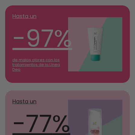
Hasta un
-97
%
de malos olores con los
tratamientos de la Línea
Deo
Hasta un
-77
%