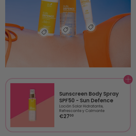
AGREGAR
Sunscreen Body Spray
SPF50 - Sun Defence
Loción Solar Hidratante,
Refrescante y Calmante
€27
00