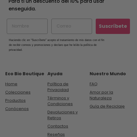
Para ti un descuento del 10% para usar
enseguida.
Suscríbete
Haciendo clic en “
Suscríbete
” acepto el tratamiento de mis datos con el fin
de recibir correos y promociones y declaro que he leído la política de
privacidad.
Eco Bio Boutique
Ayuda
Nuestro Mundo
Home
Política de
FAQ
Privacidad
Colecciones
Amor por la
Términos y
Naturaleza
Productos
Condiciones
Guía de Reciclaje
Conócenos
Devoluciones y
Retiros
Contactos
Reseñas