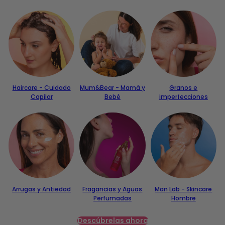
Haircare - Cuidado
Mum&Bear - Mamá y
Granos e
Capilar
Bebé
imperfecciones
Arrugas y Antiedad
Fragancias y Aguas
Man Lab - Skincare
Perfumadas
Hombre
Descúbrelas ahora