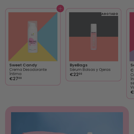
AGREGAR AL CARRITO
AGOTADO
Sweet Candy
ByeBags
S
Crema Desodorante
Sérum Bolsas y Ojeras
C
Íntima
€22
00
C
€27
00
Í
s
Va
€