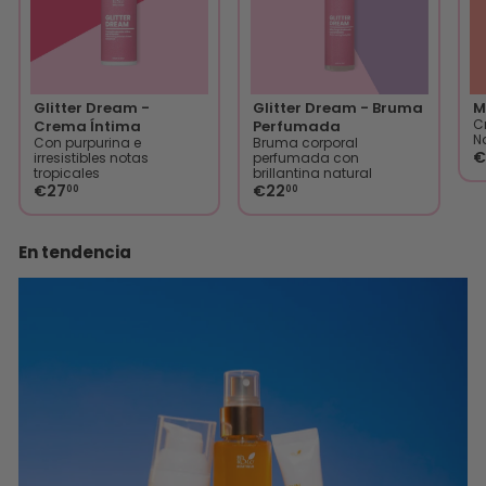
Glitter Dream -
Glitter Dream - Bruma
M
C
Crema Íntima
Perfumada
N
Con purpurina e
Bruma corporal
€
irresistibles notas
perfumada con
tropicales
brillantina natural
€27
€22
00
00
En tendencia