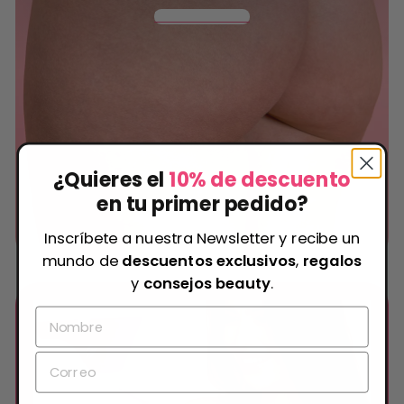
Descubre más
Descubre más
Descubre más
¿Quieres el
10% de descuento
en tu primer pedido?
Inscríbete a nuestra Newsletter y recibe un
mundo de
descuentos exclusivos
,
regalos
y
consejos beauty
.