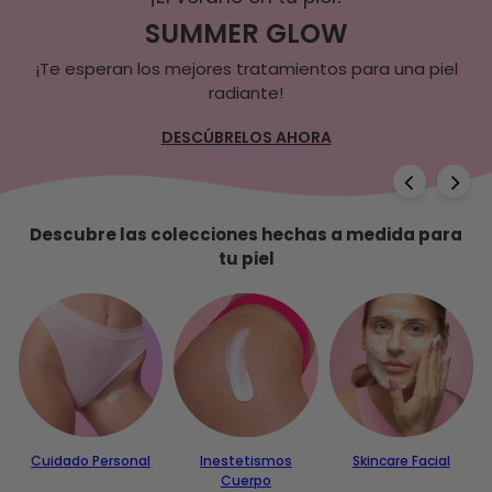
q
SUMMER GLOW
u
¡Te esperan los mejores tratamientos para una piel
radiante!
e
DESCÚBRELOS AHORA
DESCÚBRELA AHORA
-
E
s
Descubre las colecciones hechas a medida para
tu piel
p
a
ñ
a
Cuidado Personal
Inestetismos
Skincare Facial
Cuerpo