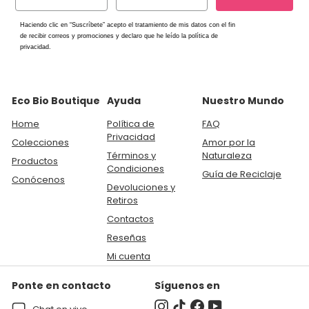
u
a
a
l
Haciendo clic en “
Suscríbete
” acepto el tratamiento de mis datos con el fin
de recibir correos y promociones y declaro que he leído la política de
privacidad.
Eco Bio Boutique
Ayuda
Nuestro Mundo
Home
Política de
FAQ
Privacidad
Colecciones
Amor por la
Términos y
Naturaleza
Productos
Condiciones
Guía de Reciclaje
Conócenos
Devoluciones y
Retiros
Contactos
Reseñas
Mi cuenta
Ponte en contacto
Síguenos en
Instagram
TikTok
Facebook
YouTube