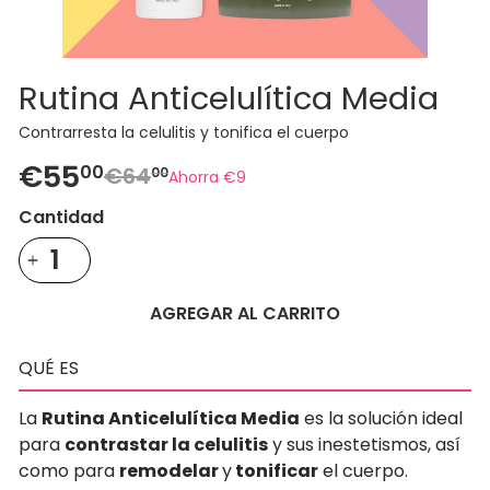
Rutina Anticelulítica Media
Contrarresta la celulitis y tonifica el cuerpo
€55
00
€64
00
Ahorra €9
Precio
Precio
habitual
de
Cantidad
oferta
AGREGAR AL CARRITO
QUÉ ES
La
Rutina Anticelulítica Media
es la solución ideal
para
contrastar la celulitis
y sus inestetismos, así
como para
remodelar
y
tonificar
el cuerpo.