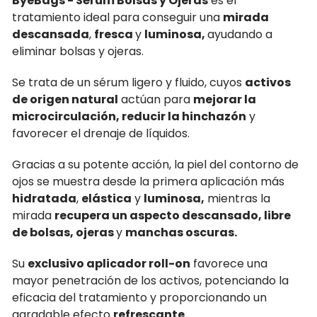
ByeBags - Sérum Bolsas y Ojeras
es el
tratamiento ideal para conseguir una
mirada
descansada
,
fresca
y
luminosa,
ayudando a
eliminar bolsas y ojeras.
Se trata de un sérum ligero y fluido, cuyos
activos
de origen natural
actúan para
mejorar la
microcirculación, reducir la hinchazón
y
favorecer el drenaje de líquidos.
Gracias a su potente acción, la piel del contorno de
ojos se muestra desde la primera aplicación más
hidratada
,
elástica
y
luminosa,
mientras la
mirada
recupera un aspecto descansado, l
ibre
de bolsas, ojeras
y
manchas oscuras.
Su
exclusivo aplicador roll-on
favorece una
mayor penetración de los activos, potenciando la
eficacia del tratamiento y proporcionando un
agradable efecto
refrescante
.