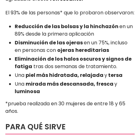
El 93% de las personas* que lo probaron observaron:
R
educción de las bolsas y la hinchazón
en un
89% desde la primera aplicación
Disminución
de las ojeras
en un 75%, incluso
en personas con
ojeras
hereditarias
E
liminación de los halos oscuros y signos de
fatiga
tras dos semanas de tratamiento.
Una
piel más hidratada, relajada
y
tersa
Una
mirada más descansada, fresca
y
luminosa
*prueba realizada en 30 mujeres de entre 18 y 65
años.
PARA QUÉ SIRVE