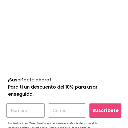
AGOTADO
ByeBags
Sérum Bolsas y Ojeras
€22
00
¡Suscríbete ahora!
Para ti un descuento del 10% para usar
enseguida.
Suscríbete
Haciendo clic en “
Suscríbete
” acepto el tratamiento de mis datos con el fin