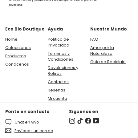
de recibir correos y promociones y declaro que he leído la política de
privacidad.
Eco Bio Boutique
Ayuda
Nuestro Mundo
Home
Política de
FAQ
Privacidad
Colecciones
Amor por la
Términos y
Naturaleza
Productos
Condiciones
Guía de Reciclaje
Conócenos
Devoluciones y
Retiros
Contactos
Reseñas
Mi cuenta
Ponte en contacto
Síguenos en
Instagram
TikTok
Facebook
YouTube
Chat en vivo
Envíanos un correo