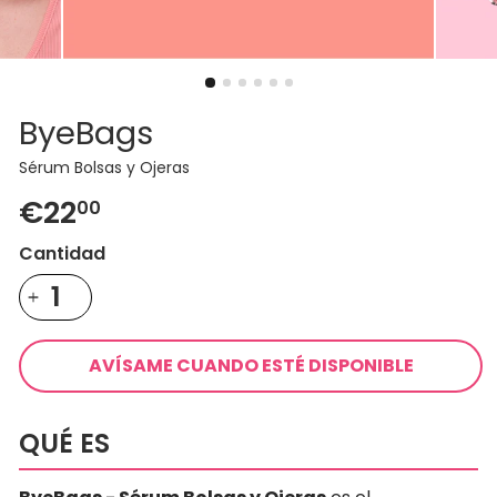
ByeBags
Sérum Bolsas y Ojeras
Precio
€22
00
habitual
Cantidad
AVÍSAME CUANDO ESTÉ DISPONIBLE
QUÉ ES