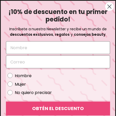
Ir
Envío gratuito en pedidos superiores a 35€
directamente
Pausar
¡10% de descuento en tu primer
presentación
E
al
Buscar
c
contenido
Navega
pedido!
o
B
Buscar
Inscríbete a nuestra Newsletter y recibe un mundo de
i
descuentos exclusivos
,
regalos
y
consejos beauty
.
o
B
Home
Cremas y tratamientos para los granos corporales
ByePimples Shower
o
u
t
i
q
u
Gender
Hombre
e
-
Mujer
E
s
No quiero precisar
p
a
ñ
OBTÉN EL DESCUENTO
a