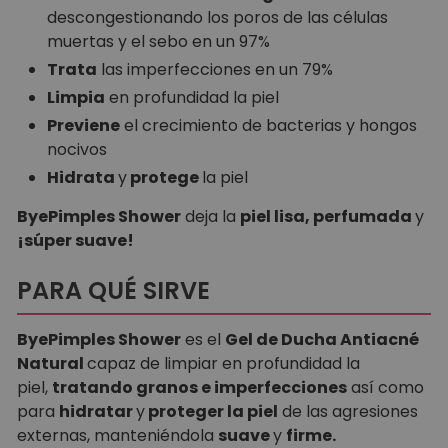
descongestionando los poros de las células
muertas y el sebo en un 97%
Trata
las imperfecciones en un 79%
Limpia
en profundidad la piel
Previene
el crecimiento de bacterias y hongos
nocivos
Hidrata
y
protege
la piel
ByePimples Shower
deja la
piel lisa, perfumada
y
¡súper suave!
PARA QUÉ SIRVE
ByePimples Shower
es el
Gel de Ducha Antiacné
Natural
capaz de limpiar en profundidad la
piel,
tratando granos e imperfecciones
así como
para
hidratar
y
proteger la piel
de las agresiones
externas, manteniéndola
suave
y
firme.