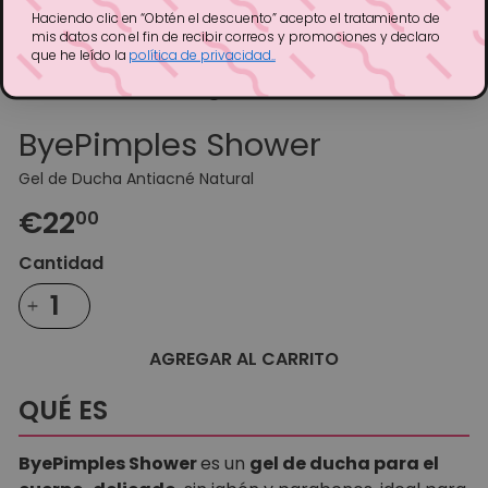
Haciendo clic en “Obtén el descuento” acepto el tratamiento de
mis datos con el fin de recibir correos y promociones y declaro
que he leído la
política de privacidad..
ByePimples Shower
Gel de Ducha Antiacné Natural
Precio
€22
00
habitual
Cantidad
AGREGAR AL CARRITO
QUÉ ES
ByePimples Shower
es un
gel de ducha para el