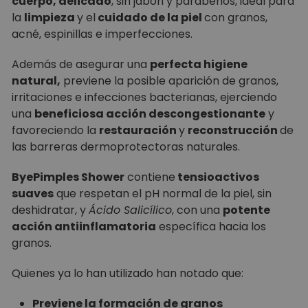
cuerpo, delicado
, sin jabón y parabenos, ideal para
la
limpieza
y
el
cuidado de la piel
con granos,
acné, espinillas e imperfecciones.
Además de asegurar una
perfecta higiene
natural,
previene la posible aparición de granos,
irritaciones e infecciones bacterianas, ejerciendo
una
beneficiosa acción descongestionante
y
favoreciendo la
restauración
y
reconstrucción
de
las barreras dermoprotectoras naturales.
ByePimples Shower
contiene
tensioactivos
suaves
que respetan el pH normal de la piel, sin
deshidratar, y
Ácido Salicílico
, con una
potente
acción antiinflamatoria
específica hacia los
granos.
Quienes ya lo han utilizado han notado que:
Previene la formación de granos