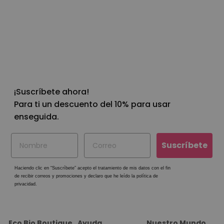
ByePimples Shower
Gel de Ducha
Antiacné Natural
€22
00
¡Suscríbete ahora!
Para ti un descuento del 10% para usar
enseguida.
Suscríbete
Haciendo clic en “
Suscríbete
” acepto el tratamiento de mis datos con el fin
de recibir correos y promociones y declaro que he leído la política de
privacidad.
Eco Bio Boutique
Ayuda
Nuestro Mundo