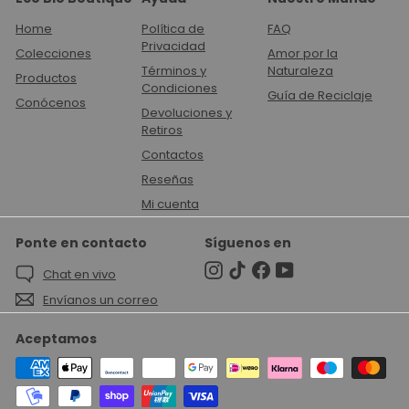
Home
Política de
FAQ
Privacidad
Colecciones
Amor por la
Términos y
Naturaleza
Productos
Condiciones
Guía de Reciclaje
Conócenos
Devoluciones y
Retiros
Contactos
Reseñas
Mi cuenta
Ponte en contacto
Síguenos en
Instagram
TikTok
Facebook
YouTube
Chat en vivo
Envíanos un correo
Aceptamos